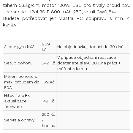
tahem 0,8kg/cm, motor 120W, ESC pro trvalý proud 12A,
1ks baterie LiPol 3S1P 800 mAh 25C, vrtuli GWS 8/4.
Budete potřebovat jen vlastní RC soupravu s min. 4
kanály
969
3-osé gyro NX3
Na objednávku, dodání do 30 dnů
Kč
V případě objednání realizace
Setup pohonu
349 Kč
dostanete slevu 20% na práci +
měření zdarma
Měření pohonu s
max. proudem do
189 Kč
50A
Hitec Tx a Rx
aktualizace
149 Kč
firmware
250 Kč
Servis a opravy
/
hodinu