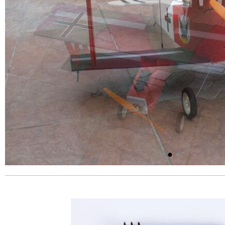
●
●
●