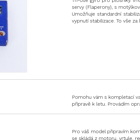
Tří-osé gyro pro plošníky. V
servy (Flaperony), s motýlkov
Umožňuje standardní stabili
vypnutí stabilizace. To vše za 
Pomohu vám s kompletací vaši
přípravě k letu. Provádím opr
Pro váš model připravím komp
se skládá z motoru, vrtule, 