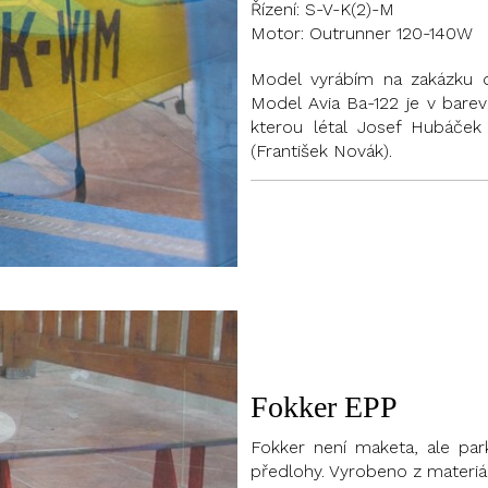
Řízení: S-V-K(2)-M
Motor: Outrunner 120-140W
Model vyrábím na zakázku d
Model Avia Ba-122 je v barev
kterou létal Josef Hubáček
(František Novák).
Fokker EPP
Fokker není maketa, ale par
předlohy. Vyrobeno z materiál