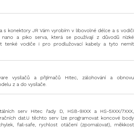
a s konektory JR Vám vyrobím v libovolné délce a s vodiči
 nano a piko serva, která se používají z důvodů nízké
t tenké vodiče i pro prodlužovací kabely a tyto nemít
ware vysílačů a přijímačů Hitec, zálohování a obnovu
delu z a do vysílače.
itálních serv Hitec řady D, HSB-9XXX a HS-5XXX/7XXX,
uračních dat.U těchto serv lze programovat koncové body
hylek, fail-safe, rychlost otáčení (zpomalovat), měkkost