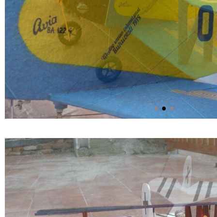
●
●
●