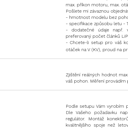
max. příkon motoru, max. otáč
Pošlete mi závaznou objedná
- hmotnost modelu bez pohonu
- specifikace způsobu letu -
- dodatečné údaje např. v
preferovaný počet článků LiP
- Chcete-li setup pro váš ko
otáček na V (KV), proud na p
Zjištění reálných hodnot max
váš pohon. Měření provádím
Podle setupu Vám vyrobím p
Dle Vašeho požadavku napá
regulátor. Montáž konekto
kvalitnějšího spoje než le