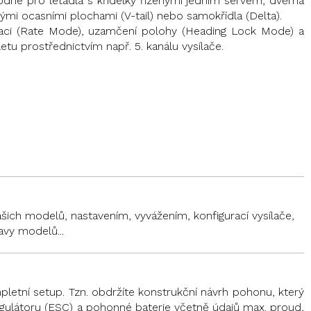
hodné pro letadla s křidélky řízenými jedním servem, dvěma
ými ocasními plochami (V-tail) nebo samokřídla (Delta).
zaci (Rate Mode), uzamčení polohy (Heading Lock Mode) a
letu prostřednictvím např. 5. kanálu vysílače.
ch modelů, nastavením, vyvážením, konfigurací vysílače,
avy modelů...
letní setup. Tzn. obdržíte konstrukční návrh pohonu, který
regulátoru (ESC) a pohonné baterie včetně údajů max. proud,