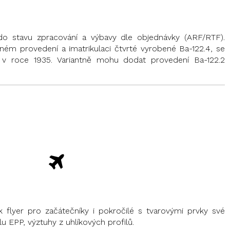
o stavu zpracování a výbavy dle objednávky (ARF/RTF).
ném provedení a imatrikulaci čtvrté vyrobené Ba-122.4, se
 v roce 1935. Variantně mohu dodat provedení Ba-122.2
k flyer pro začátečníky i pokročilé s tvarovými prvky své
u EPP, výztuhy z uhlíkových profilů.