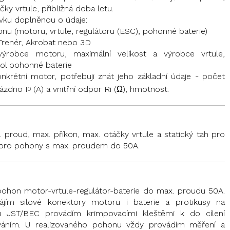
ky vrtule, přibližná doba letu.
vku doplněnou o údaje:
 (motoru, vrtule, regulátoru (ESC), pohonné baterie)
 Trenér, Akrobat nebo 3D
ýrobce motoru, maximální velikost a výrobce vrtule,
ol pohonné baterie
nkrétní motor, potřebuji znát jeho základní údaje - počet
rázdno I
(A) a vnitřní odpor Ri (Ω), hmotnost.
0
. proud, max. příkon, max. otáčky vrtule a statický tah pro
 pro pohony s max. proudem do 50A.
ohon motor-vrtule-regulátor-baterie do max. proudu 50A.
jím silové konektory motoru i baterie a protikusy na
rů JST/BEC provádím krimpovacími kleštěmi k do cílení
továním. U realizovaného pohonu vždy provádím měření a